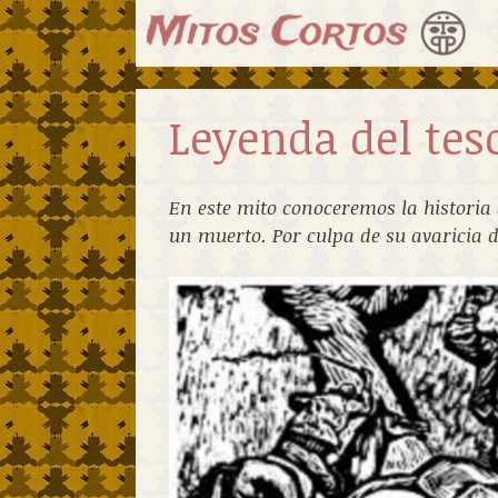
Saltar
al
contenido
Leyenda del tes
En este mito conoceremos la historia
un muerto. Por culpa de su avaricia d