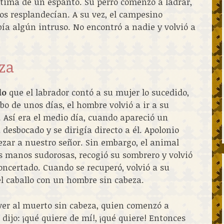
tima de un espanto. Su perro comenzó a ladrar,
ojos resplandecían. A su vez, el campesino
bía algún intruso. No encontró a nadie y volvió a
za
do
que el labrador contó a su mujer lo sucedido,
abo de unos días, el hombre volvió a ir a su
 Así era el medio día, cuando apareció un
 desbocado y se dirigía directo a él. Apolonio
ezar a nuestro señor. Sin embargo, el animal
as manos sudorosas, recogió su sombrero y volvió
oncertado. Cuando se recuperó, volvió a su
el caballo con un hombre sin cabeza.
ver al muerto sin cabeza, quien comenzó a
dijo: ¡qué quiere de mí!, ¡qué quiere! Entonces