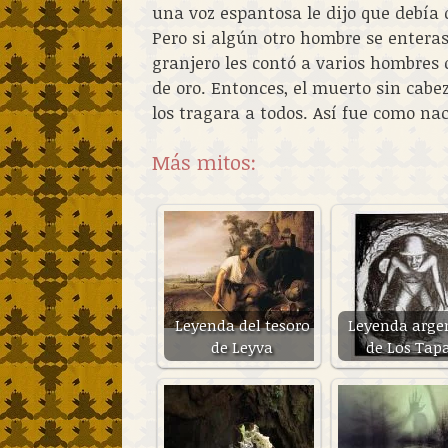
una voz espantosa le dijo que debía d
Pero si algún otro hombre se enteras
granjero les contó a varios hombres
de oro. Entonces, el muerto sin cabez
los tragara a todos. Así fue como na
Más mitos:
Leyenda del tesoro
Leyenda arge
de Leyva
de Los Tap