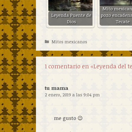
Mito mexican
Leyenda Puente de
pozo encaden
Dios
Tecate
Categorías
Mitos mexicanos
1 comentario en «Leyenda del t
tu mama
2 enero, 2019 a las 9:04 pm
me gusto 😉