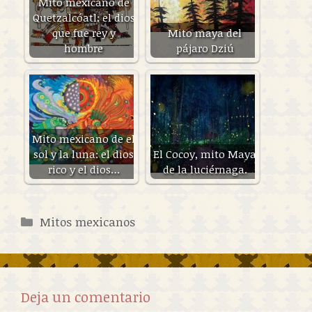
Mito mexicano de
Quetzalcóatl: el dios
que fue rey y
Mito maya del
hombre
pájaro Dziú
Mito mexicano de el
sol y la luna: el dios
El Cocoy, mito Maya
rico y el dios…
de la luciérnaga.
Categorías
Mitos mexicanos
Deja un comentario