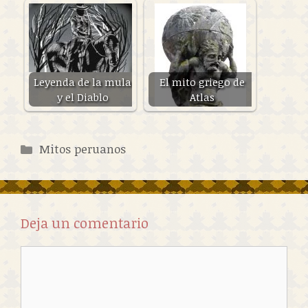
Leyenda de la mula
El mito griego de
y el Diablo
Atlas
Categorías
Mitos peruanos
Deja un comentario
Comentario