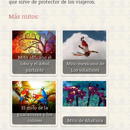
que sirve de protector de los viajeros.
Más mitos:
Mito africano el
lobo y el árbol
Mito mexicano de
parlante
Los voladores
El mito de la
guacamaya y los
colores
Mito de Añañuca