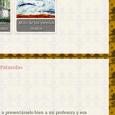
nte:
Mito de los vientos
iano
malos
 Patasola»
a presentárselo bien a mi profesora y esa