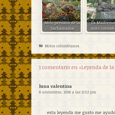
Mito peruano de la
La Madremo
Sachamama
mito colomb
Categorías
Mitos colombianos
1 comentario en «Leyenda de la
luna valentina
8 noviembre, 2018 a las 11:52 pm
esta leyenda me gusto me ayudo 