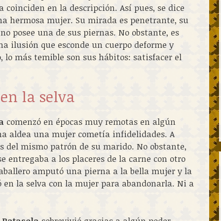
 coinciden en la descripción. Así pues, se dice
una hermosa mujer. Su mirada es penetrante, su
 no posee una de sus piernas. No obstante, es
na ilusión que esconde un cuerpo deforme y
 lo más temible son sus hábitos: satisfacer el
 en la selva
a
comenzó en épocas muy remotas en algún
cha aldea una mujer cometía infidelidades. A
os del mismo patrón de su marido. No obstante,
e entregaba a los placeres de la carne con otro
aballero amputó una pierna a la bella mujer y la
 en la selva con la mujer para abandonarla. Ni a
 Patasola
sobrevivió gracias a algún poder