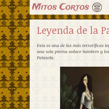
Saltar
al
contenido
Leyenda de la P
Esta es una de las más terroríficas 
una sola pierna seduce hombres y los
Patasola.