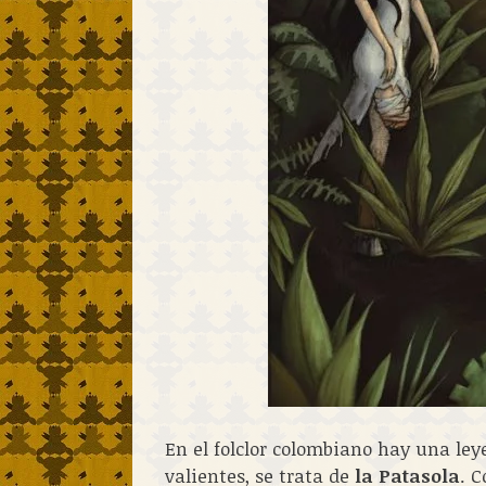
En el folclor colombiano hay una ley
valientes, se trata de
la Patasola
. 