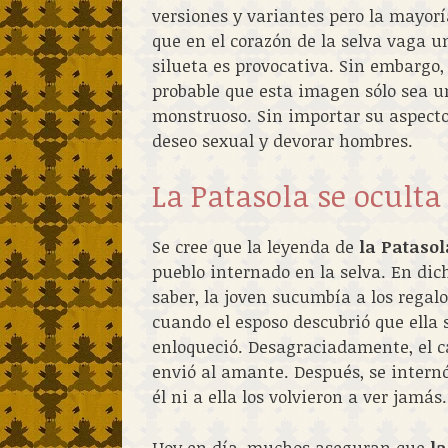
versiones y variantes pero la mayoría
que en el corazón de la selva vaga 
silueta es provocativa. Sin embargo,
probable que esta imagen sólo sea u
monstruoso. Sin importar su aspecto,
deseo sexual y devorar hombres.
La Patasola se oculta
Se cree que la leyenda de
la Patasol
pueblo internado en la selva. En di
saber, la joven sucumbía a los regal
cuando el esposo descubrió que ella s
enloqueció. Desagraciadamente, el c
envió al amante. Después, se internó
él ni a ella los volvieron a ver jamás.
Hoy en día, muchos aseguran que
la