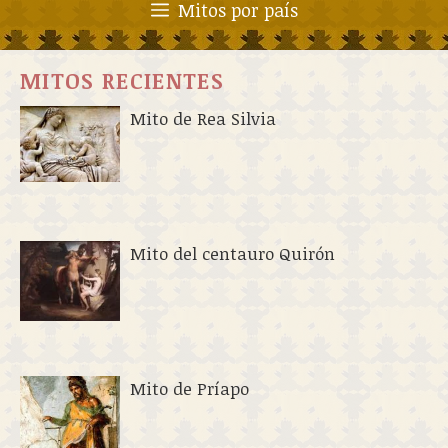
Mitos por país
MITOS RECIENTES
Mito de Rea Silvia
Mito del centauro Quirón
Mito de Príapo