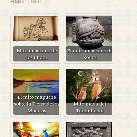
Más mitos:
Mito mexicano de
El mito mexicano de
los Chom
Xólotl
El mito mapuche
sobre la Tierra de los
Mito maya del
Muertos
Tunkuluchú