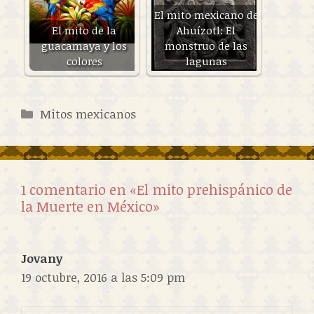
El mito mexicano de
El mito de la
Ahuízotl: El
guacamaya y los
monstruo de las
colores
lagunas
Categorías
Mitos mexicanos
1 comentario en «El mito prehispánico de
la Muerte en México»
Jovany
19 octubre, 2016 a las 5:09 pm