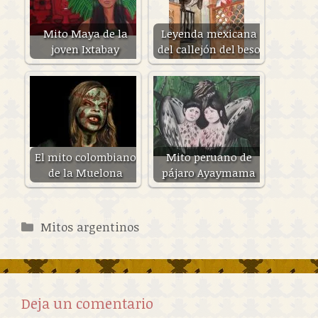
Mito Maya de la
Leyenda mexicana
joven Ixtabay
del callejón del beso
El mito colombiano
Mito peruano de
de la Muelona
pájaro Ayaymama
Categorías
Mitos argentinos
Deja un comentario